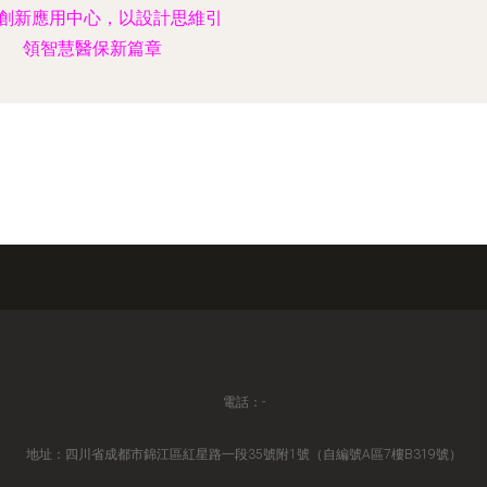
創新應用中心，以設計思維引
領智慧醫保新篇章
電話：-
地址：四川省成都市錦江區紅星路一段35號附1號（自編號A區7樓B319號）