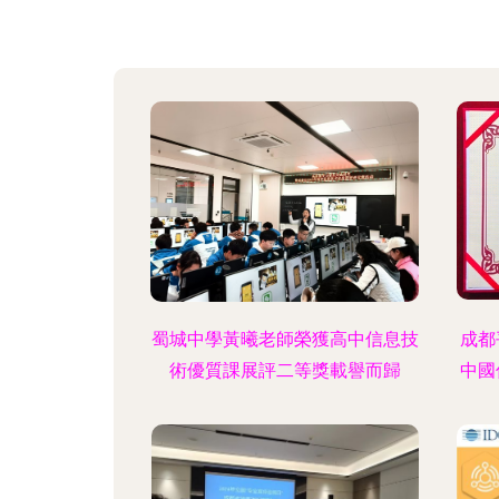
蜀城中學黃曦老師榮獲高中信息技
成都
術優質課展評二等獎載譽而歸
中國