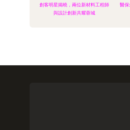
創客明星揭曉，兩位新材料工程師
醫保
與設計創新共耀蓉城