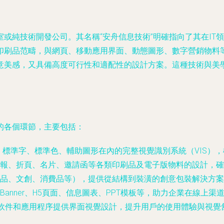
或純技術開發公司。其名稱“安舟信息技術”明確指向了其在IT
印刷品范疇，與網頁、移動應用界面、動態圖形、數字營銷物料
意美感，又具備高度可行性和適配性的設計方案。這種技術與美
的各個環節，主要包括：
o、標準字、標準色、輔助圖形在內的完整視覺識別系統（VIS）
報、折頁、名片、邀請函等各類印刷品及電子版物料的設計，確
品、文創、消費品等），提供從結構到裝潢的創意包裝解決方案
anner、H5頁面、信息圖表、PPT模板等，助力企業在線上渠
軟件和應用程序提供界面視覺設計，提升用戶的使用體驗與視覺