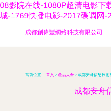
08影院在线-1080P超清电影下载
城-1769快播电影-2017碟调
成都創偉豐網絡科技有限公司
當前位置：
首頁
>
產品大全
>
成都安舟信息技術
成都安舟