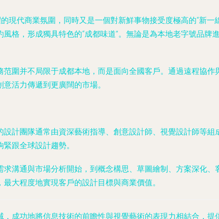
躍的現代商業氛圍，同時又是一個對新鮮事物接受度極高的“新一
約風格，形成獨具特色的“成都味道”。無論是為本地老字號品牌
務范圍并不局限于成都本地，而是面向全國客戶。通過遠程協作
創意活力傳遞到更廣闊的市場。
的設計團隊通常由資深藝術指導、創意設計師、視覺設計師等組
夠緊跟全球設計趨勢。
需求溝通與市場分析開始，到概念構思、草圖繪制、方案深化、
，最大程度地實現客戶的設計目標與商業價值。
域，成功地將信息技術的前瞻性與視覺藝術的表現力相結合，提