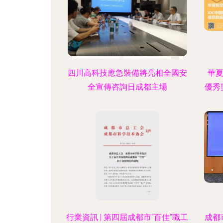
四川高科技應急裝備將亮相全國安
華夏
全宣傳咨詢日成都主場
優秀
行業資訊 | 第四屆成都市“百佳”職工
成都